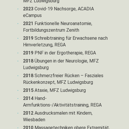
MFZ Ludwigsburg
2023
Covid-19 Nachsorge, ACADIA
eCampus
2021
Funktionelle Neuroanatomie,
Fortbildungszentrum Zenith
2019
Schreibtraining für Erwachsene nach
Hirnverletzung, REGA
2019
PNF in der Ergotherapie, REGA
2018
Übungen in der Neurologie, MFZ
Ludwigsburg
2018
Schmerzfreier Rücken – Fasziales
Rückenkonzept, MFZ Ludwigsburg
2015
Ataxie, MFZ Ludwigsburg
2014
Hand-
Armfunktions-/Aktivitätstraining, REGA
2012
Ausdrucksmalen mit Kindern,
Wiesbaden
2010
Massagetechniken obere Extremität,