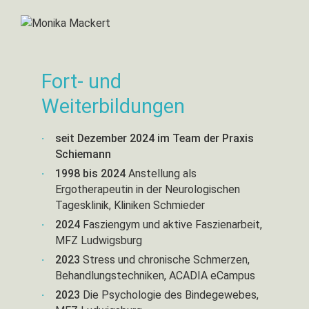
Affolter Modell
Gedächtnistraining nach Stengel
Perfetti Methode
Tagesstrukturierung
Kreativwerkstatt
Frostig Konzept
Spiegeltherapie
Basale Stimulation
ADL (Aktivitäten des täglichen Lebens)
Kreative und handwerkliche Arbeiten in der Gruppe.
Sturzprophylaxe
Bei Kindern, die aus Gründen der Berufstätigkeit ihrer
Gedächtnistraining nach Stengel
Fort- und
Eltern nicht in unsere Praxis kommen können, kann der
Biografisch orientierte Therapie
behandelnde Arzt einen „Hausbesuch“ verordnen.
Weiterbildungen
Dieser kann in der Schule oder im Kindergarten
Die Behandlung per Hausbesuch kann u.a.
stattfinden und ist als Einzel- und Gruppenbehandlung
erfolgen:
seit Dezember 2024 im Team der Praxis
möglich.
Schiemann
in geriatrischen Langzeiteinrichtungen
1998 bis 2024
Anstellung als
Tageskliniken
Ergotherapeutin in der Neurologischen
Betreutes Wohnen
Tagesklinik, Kliniken Schmieder
Senioren- und Pflegeheimen
2024
Fasziengym und aktive Faszienarbeit,
zu Hause und in unserer ergotherapeutischen Praxis
MFZ Ludwigsburg
2023
Stress und chronische Schmerzen,
Behandlungstechniken, ACADIA eCampus
2023
Die Psychologie des Bindegewebes,