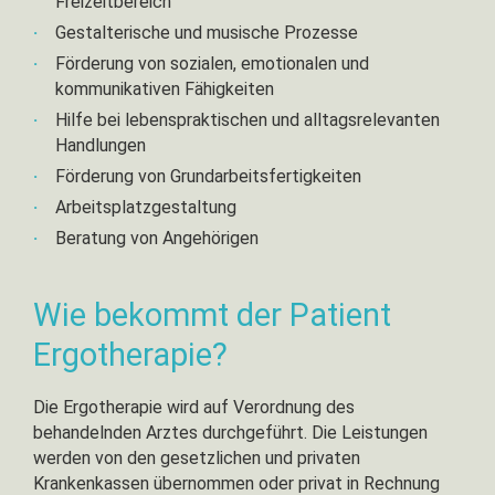
Freizeitbereich
abgeschlossene Berufsausbildung zum
Gestalterische und musische Prozesse
Ergotherapeuten (w/m/d)
Förderung von sozialen, emotionalen und
im Umgang mit Menschen sind Ihnen Empathie,
kommunikativen Fähigkeiten
Geduld und Freundlichkeit eine
Herzensangelegenheit
Hilfe bei lebenspraktischen und alltagsrelevanten
Handlungen
ihre Mitarbeit umfasst die therapeutische
Befunderhebung, die Behandlungsplanung, die
Förderung von Grundarbeitsfertigkeiten
Therapie und deren Dokumentation
Arbeitsplatzgestaltung
sie mögen eigenständiges Arbeiten und sind in der
Beratung von Angehörigen
Lage, ihre Arbeitsabläufe selbstständig zu
organisieren, hierzu gehört neben der Behandlung
Wie bekommt der Patient
des Patienten auch die Kontaktaufnahme zu den
Angehörigen
Ergotherapie?
Das bietet Ihnen ihr neuer Arbeitsplatz:
Die Ergotherapie wird auf Verordnung des
behandelnden Arztes durchgeführt. Die Leistungen
ein unbefristetes Arbeitsverhältnis
werden von den gesetzlichen und privaten
bezahlte Einarbeitungszeit
Krankenkassen übernommen oder privat in Rechnung