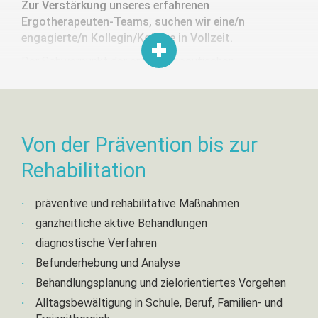
Zur Verstärkung unseres erfahrenen
Ergotherapeuten-Teams, suchen wir eine/n
engagierte/n Kollegin/Kollege in Vollzeit.
Der Schwerpunkt der ergotherapeutischen
Behandlungen mit Erwachsenen, wird in den
Fachbereichen Geriatrie, Neurologie, Psychiatrie,
Rheumatologie und Orthopädie stattfinden. Wir
betreuen unsere Patienten in der Praxis, bei
Von der Prävention bis zur
Hausbesuchen, sowie in zwei Pflegeheimen, im Raum
Stuttgart.
Rehabilitation
Gerne stellen wir Berufsanfänger oder
Wiedereinsteiger z.B. nach Elternzeit ein.
präventive und rehabilitative Maßnahmen
Unser freundliches Team besteht aktuell aus 2
ganzheitliche aktive Behandlungen
Therapeutinnen und 1 Therapeuten!
diagnostische Verfahren
Befunderhebung und Analyse
Behandlungsplanung und zielorientiertes Vorgehen
Ihr Profil:
Alltagsbewältigung in Schule, Beruf, Familien- und