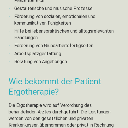
Freizeitbereich
abgeschlossene Berufsausbildung zum
Gestalterische und musische Prozesse
Ergotherapeuten (w/m/d)
Förderung von sozialen, emotionalen und
im Umgang mit Menschen sind Ihnen Empathie,
kommunikativen Fähigkeiten
Geduld und Freundlichkeit eine
Herzensangelegenheit
Hilfe bei lebenspraktischen und alltagsrelevanten
Handlungen
ihre Mitarbeit umfasst die therapeutische
Befunderhebung, die Behandlungsplanung, die
Förderung von Grundarbeitsfertigkeiten
Therapie und deren Dokumentation
Arbeitsplatzgestaltung
sie mögen eigenständiges Arbeiten und sind in der
Beratung von Angehörigen
Lage, ihre Arbeitsabläufe selbstständig zu
organisieren, hierzu gehört neben der Behandlung
Wie bekommt der Patient
des Patienten auch die Kontaktaufnahme zu den
Angehörigen
Ergotherapie?
Das bietet Ihnen ihr neuer Arbeitsplatz:
Die Ergotherapie wird auf Verordnung des
behandelnden Arztes durchgeführt. Die Leistungen
ein unbefristetes Arbeitsverhältnis
werden von den gesetzlichen und privaten
bezahlte Einarbeitungszeit
Krankenkassen übernommen oder privat in Rechnung