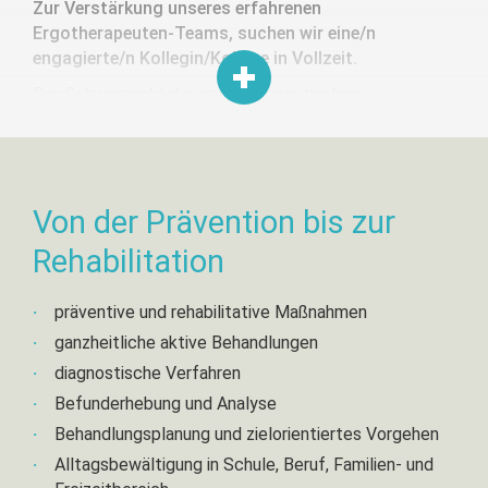
Zur Verstärkung unseres erfahrenen
Ergotherapeuten-Teams, suchen wir eine/n
engagierte/n Kollegin/Kollege in Vollzeit.
Der Schwerpunkt der ergotherapeutischen
Behandlungen mit Erwachsenen, wird in den
Fachbereichen Geriatrie, Neurologie, Psychiatrie,
Rheumatologie und Orthopädie stattfinden. Wir
betreuen unsere Patienten in der Praxis, bei
Von der Prävention bis zur
Hausbesuchen, sowie in zwei Pflegeheimen, im Raum
Stuttgart.
Rehabilitation
Gerne stellen wir Berufsanfänger oder
Wiedereinsteiger z.B. nach Elternzeit ein.
präventive und rehabilitative Maßnahmen
Unser freundliches Team besteht aktuell aus 2
ganzheitliche aktive Behandlungen
Therapeutinnen und 1 Therapeuten!
diagnostische Verfahren
Befunderhebung und Analyse
Behandlungsplanung und zielorientiertes Vorgehen
Ihr Profil:
Alltagsbewältigung in Schule, Beruf, Familien- und