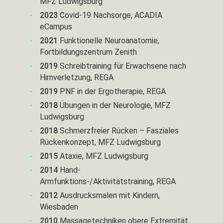
MFZ Ludwigsburg
2023
Covid-19 Nachsorge, ACADIA
eCampus
2021
Funktionelle Neuroanatomie,
Fortbildungszentrum Zenith
2019
Schreibtraining für Erwachsene nach
Hirnverletzung, REGA
2019
PNF in der Ergotherapie, REGA
2018
Übungen in der Neurologie, MFZ
Ludwigsburg
2018
Schmerzfreier Rücken – Fasziales
Rückenkonzept, MFZ Ludwigsburg
2015
Ataxie, MFZ Ludwigsburg
2014
Hand-
Armfunktions-/Aktivitätstraining, REGA
2012
Ausdrucksmalen mit Kindern,
Wiesbaden
2010
Massagetechniken obere Extremität,