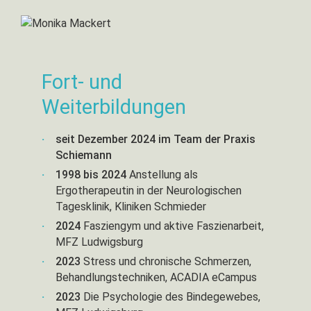
Affolter Modell
Gedächtnistraining nach Stengel
Perfetti Methode
Tagesstrukturierung
Kreativwerkstatt
Frostig Konzept
Spiegeltherapie
Basale Stimulation
ADL (Aktivitäten des täglichen Lebens)
Kreative und handwerkliche Arbeiten in der Gruppe.
Sturzprophylaxe
Bei Kindern, die aus Gründen der Berufstätigkeit ihrer
Gedächtnistraining nach Stengel
Fort- und
Eltern nicht in unsere Praxis kommen können, kann der
Biografisch orientierte Therapie
behandelnde Arzt einen „Hausbesuch“ verordnen.
Weiterbildungen
Dieser kann in der Schule oder im Kindergarten
Die Behandlung per Hausbesuch kann u.a.
stattfinden und ist als Einzel- und Gruppenbehandlung
erfolgen:
seit Dezember 2024 im Team der Praxis
möglich.
Schiemann
in geriatrischen Langzeiteinrichtungen
1998 bis 2024
Anstellung als
Tageskliniken
Ergotherapeutin in der Neurologischen
Betreutes Wohnen
Tagesklinik, Kliniken Schmieder
Senioren- und Pflegeheimen
2024
Fasziengym und aktive Faszienarbeit,
zu Hause und in unserer ergotherapeutischen Praxis
MFZ Ludwigsburg
2023
Stress und chronische Schmerzen,
Behandlungstechniken, ACADIA eCampus
2023
Die Psychologie des Bindegewebes,